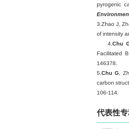
pyrogenic c
Environmen
3.Zhao J, Z
of intensity 
4.
Chu 
Facilitated
146378.
5.
Chu G
, Z
carbon struc
106-114.
代表性专