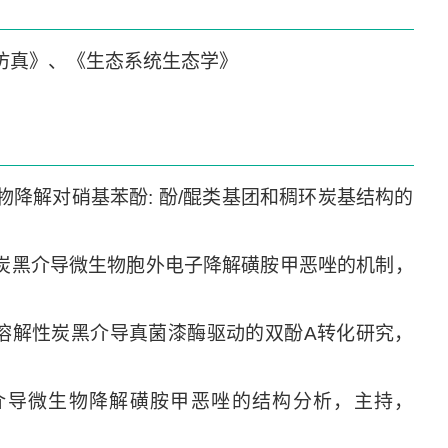
仿真》、《生态系统生态学》
降解对硝基苯酚: 酚/醌类基团和稠环炭基结构的
性炭黑介导微生物胞外电子降解磺胺甲恶唑的机制，
际溶解性炭黑介导真菌漆酶驱动的双酚A转化研究，
介导微生物降解磺胺甲恶唑的结构分析，主持，