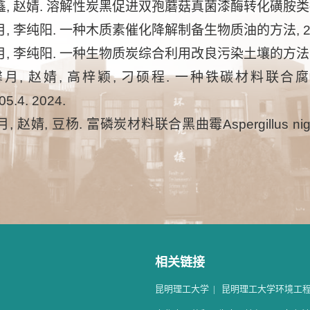
鑫, 赵婧. 溶解性炭黑促进双孢蘑菇真菌漆酶转化磺胺类抗生素的应
月, 李纯阳. 一种木质素催化降解制备生物质油的方法, 202510
月, 李纯阳. 一种生物质炭综合利用改良污染土壤的方法, 2025
胡馨月, 赵婧, 高梓颖, 刁硕程. 一种铁碳材料联
5.4. 2024.
月, 赵婧, 豆杨. 富磷炭材料联合黑曲霉Aspergillus n
相关链接
昆明理工大学
|
昆明理工大学环境工