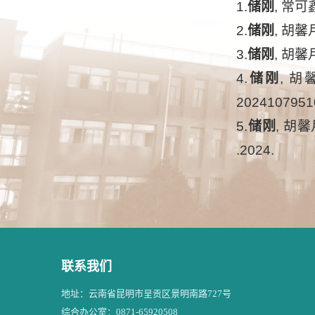
1.
储刚
, 常可
2.
储刚
, 胡馨
3.
储刚
, 胡馨
4.
储刚
, 
20241079510
5.
储刚
, 胡馨
.2024.
联系我们
地址：云南省昆明市呈贡区景明南路727号
综合办公室：0871-65920508