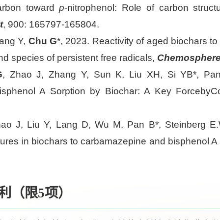
arbon toward
p
-nitrophenol: Role of carbon struc
t
, 900: 165797-165804.
hang Y,
Chu G
*, 2023. Reactivity of aged biochars t
and species of persistent free radicals,
Chemospher
G
, Zhao J, Zhang Y, Sun K, Liu XH, Si YB*, Pan 
 Bisphenol A Sorption by Biochar: A Key Forceby
hao J, Liu Y, Lang D, Wu M, Pan B*, Steinberg E.W
tures in biochars to carbamazepine and bisphenol A 
利（限5项）