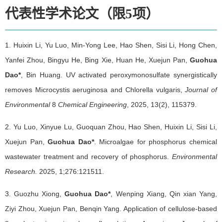
代表性学术论文（限5项）
1. Huixin Li, Yu Luo, Min-Yong Lee, Hao Shen, Sisi Li, Hong Chen,
Yanfei Zhou, Bingyu He, Bing Xie, Huan He, Xuejun Pan,
Guohua
Dao*
, Bin Huang. UV activated peroxymonosulfate synergistically
removes Microcystis aeruginosa and Chlorella vulgaris,
Journal of
Environmental
8
Chemical Engineering
, 2025, 13(2), 115379.
2. Yu Luo, Xinyue Lu, Guoquan Zhou, Hao Shen, Huixin Li, Sisi Li,
Xuejun Pan,
Guohua Dao*
. Microalgae for phosphorus chemical
wastewater treatment and recovery of phosphorus.
Environmental
Research.
2025, 1;276:121511.
3. Guozhu Xiong,
Guohua Dao*
, Wenping Xiang, Qin xian Yang,
Ziyi Zhou, Xuejun Pan, Benqin Yang. Application of cellulose-based