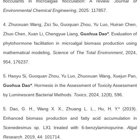
flocculants in microalgae flocculation: A review.
Journal of
Environmental Chemical Engineering
, 2025: 117857.
4. Zhuoxuan Wang, Zici Su, Guoquan Zhou, Yu Luo, Huiran Chen,
Zhuo Chen, Xuan Li, Chengyue Liang,
Guohua Dao*
. Evaluation of
phytohormone facilitation in microalgal biomass production using
mathematical modeling,
Science of The Total Environment
, 2024,
954, 176237.
5. Haoyu Si, Guoquan Zhou, Yu Luo, Zhuoxuan Wang, Xuejun Pan,
Guohua Dao*
. Hormesis in the Assessment of Toxicity Assessment
by Luminescent Bacterial Methods.
Toxics
, 2024, 12(8), 596.
5. Dao, G. H., Wang X. X., Zhuang L. L., Hu, H. Y.* (2019).
Enhanced biomass production and fatty acid accumulation in
Scenedesmus sp. LX1 treated with 6-benzylaminopurine.
Algal
Research
. 2019, 44: 101714.