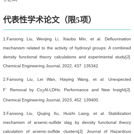
代表性学术论文（限5项）
1.
Fansong Liu
, Wenjing Li, Xiaobo Min, et al. Defluorination
mechanism related to the activity of hydroxyl groups: A combined
density functional theory calculations and experimental study[J].
Chemical Engineering Journal, 2022, 437: 135342.
2.
Fansong Liu
, Lei Wan, Haiying Wang, et al. Unexpected
-
F
Removal by Co
Al-LDHs: Performance and New Insight[J].
2
Chemical Engineering Journal, 2023, 452: 139400.
3.
Fansong Liu
, Qiujing Xu, Huizhi Liang, et al. Stabilization
mechanism of arsenic-sulfide slag by density functional theory
calculation of arsenic-sulfide clusters[J]. Journal of Hazardous