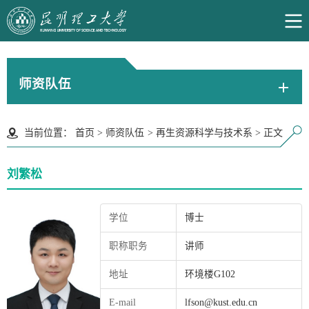
师资队伍
当前位置：
首页
>
师资队伍
>
再生资源科学与技术系
>
正文
刘繁松
学位
博士
职称职务
讲师
地址
环境楼G102
E-mail
lfson@kust.edu.cn