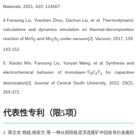
Materials, 2021, 410: 124567.
4.
Fansong Liu
, Yuezhen Zhou, Dachun Liu, et al. Thermodynamic
calculations and dynamics simulation on thermal-decomposition
reaction of MoS
and Mo
S
under vacuum[J]. Vacuum, 2017, 139:
2
2
3
143-152.
5. Xiaobo Min,
Fansong Liu
, Yunyan Wang, et al. Synthesis and
electrochemical behavior of monolayer-Ti
C
T
for capacitive
3
2
x
deionization[J]. Journal of Central South University, 2022, 29(2):
359-372.
代表性专利（限5项）
1. 蒋文龙,杨斌,杨崇方,等.一种从铜阳极泥浮选尾矿中回收有价金属的