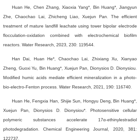
Huan He, Chen Zhang, Xiaoxia Yang*, Bin Huang*, Jiangyun
Zhe, Chaochao Lai, Zhicheng Liao, Xuejun Pan. The efficient
treatment of mature landfill leachate using tower bipolar electrode
flocculation-oxidation combined with electrochemical biofilm
reactors. Water Research, 2023, 230: 119544.
Han Dai, Huan He*, Chaochao Lai, Zhixiang Xu, Xianyao
Zheng, Guoxi Yu, Bin Huang*, Xuejun Pan, Dionysios D. Dionysiou.
Modified humic acids mediate efficient mineralization in a photo-
bio-electro-Fenton process. Water Research, 2021, 190: 116740.
Huan He, Fengxia Han, Shijie Sun, Hongyu Deng, Bin Huang*,
Xuejun Pan, Dionysios D. Dionysiou*. Photosensitive cellular
polymeric substances accelerate 17α-ethinylestradiol
photodegradation. Chemical Engineering Journal, 2020, 381:
122737.