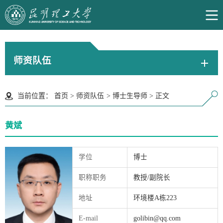
师资队伍
当前位置：
首页
>
师资队伍
>
博士生导师
>
正文
黄斌
学位
博士
职称职务
教授/副院长
地址
环境楼A栋223
E-mail
golibin@qq.com