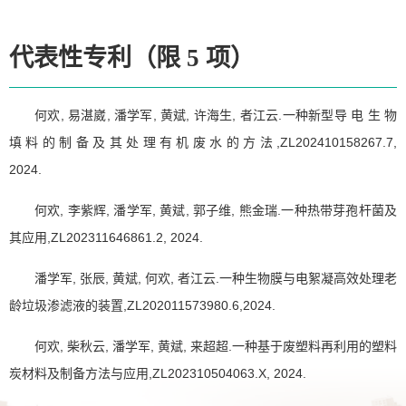
代表性专利（限 5 项）
何欢, 易湛崴, 潘学军, 黄斌, 许海生, 者江云.一种新型导 电 生 物
填 料 的 制 备 及 其 处 理 有 机 废 水 的 方 法 ,ZL202410158267.7,
2024.
何欢, 李紫辉, 潘学军, 黄斌, 郭子维, 熊金瑞.一种热带芽孢杆菌及
其应用,ZL202311646861.2, 2024.
潘学军, 张辰, 黄斌, 何欢, 者江云.一种生物膜与电絮凝高效处理老
龄垃圾渗滤液的装置,ZL202011573980.6,2024.
何欢, 柴秋云, 潘学军, 黄斌, 来超超.一种基于废塑料再利用的塑料
炭材料及制备方法与应用,ZL202310504063.X, 2024.