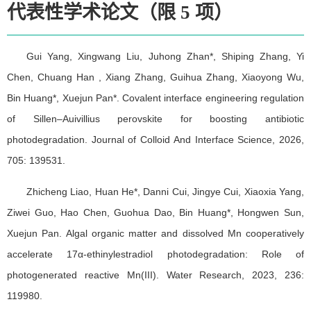
代表性学术论文（限 5 项）
Gui Yang, Xingwang Liu, Juhong Zhan*, Shiping Zhang, Yi
Chen, Chuang Han , Xiang Zhang, Guihua Zhang, Xiaoyong Wu,
Bin Huang*, Xuejun Pan*. Covalent interface engineering regulation
of Sillen–Auivillius perovskite for boosting antibiotic
photodegradation. Journal of Colloid And Interface Science, 2026,
705: 139531.
Zhicheng Liao, Huan He*, Danni Cui, Jingye Cui, Xiaoxia Yang,
Ziwei Guo, Hao Chen, Guohua Dao, Bin Huang*, Hongwen Sun,
Xuejun Pan. Algal organic matter and dissolved Mn cooperatively
accelerate 17α-ethinylestradiol photodegradation: Role of
photogenerated reactive Mn(III). Water Research, 2023, 236:
119980.