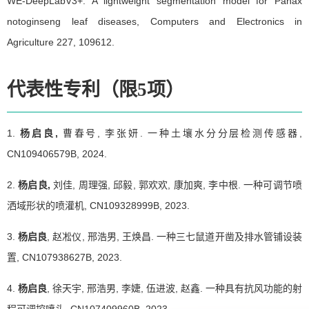
WE-DeepLabV3+: A lightweight segmentation model for Panax
notoginseng leaf diseases, Computers and Electronics in
Agriculture 227, 109612.
代表性专利（限5项）
1.
杨启良,
曹春号, 李张妍. 一种土壤水分分层检测传感器,
CN109406579B, 2024.
2.
杨启良,
刘佳, 周理强, 邱毅, 郭欢欢, 康加爽, 李中根. 一种可调节喷
洒域形状的喷灌机, CN109328999B, 2023.
3.
杨启良
, 赵凇仪, 邢浩男, 王焕昌. 一种三七鼠道开凿及排水管铺设装
置, CN107938627B, 2023.
4.
杨启良
, 徐天宇, 邢浩男, 李婕, 伍进波, 赵鑫. 一种具有抗风功能的射
程可调控喷头, CN107409960B, 2023.