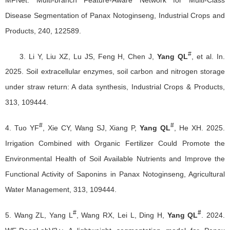
Disease Segmentation of Panax Notoginseng, Industrial Crops and
Products, 240, 122589.
#
3. Li Y, Liu XZ, Lu JS, Feng H, Chen J,
Yang QL
, et al. In.
2025. Soil extracellular enzymes, soil carbon and nitrogen storage
under straw return: A data synthesis, Industrial Crops & Products,
313, 109444.
#
#
4. Tuo YF
, Xie CY, Wang SJ, Xiang P,
Yang QL
, He XH. 2025.
Irrigation Combined with Organic Fertilizer Could Promote the
Environmental Health of Soil Available Nutrients and Improve the
Functional Activity of Saponins in Panax Notoginseng, Agricultural
Water Management, 313, 109444.
#
#
5. Wang ZL, Yang L
, Wang RX, Lei L, Ding H,
Yang QL
. 2024.