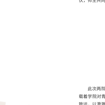
伏，师生共
此次两
载着学院对
致远，以澄