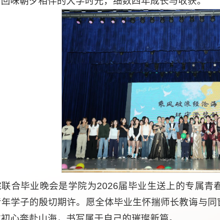
同回味朝夕相伴的大学时光，细数四年成长与收获。
院联合毕业晚会是学院为2026届毕业生送上的专属
青年学子的殷切期许。愿全体毕业生怀揣师长教诲与同
澈初心奔赴山海，书写属于自己的璀璨新篇。