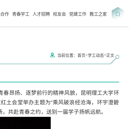
化合作
青春学工
人才招聘
校友会
党建工作
教工之家
>
>
当前位置：
首页
学工动态
正文
青春昂扬、逐梦前行的精神风貌，昆明理工大学环
点在红土会堂举办主题为“乘风破浪经沧海，环宇澄碧
聚现场，共赴青春之约，送别一届学子扬帆远航。