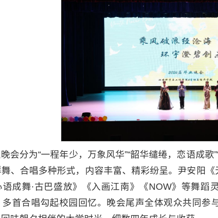
晚会分为“一程年少，万象风华”“韶华缱绻，恋语成歌”
群舞、合唱多种形式，内容丰富、精彩纷呈。尹安阳《
心语成舞·古巴盛放》《入画江南》《NOW》等舞蹈
》多首合唱勾起校园回忆。晚会尾声全体观众共同参