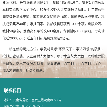
资源化利用等省级创新团队2个，校级创新团队6个。拥有1个国家级
本科实验教学示范中心、30多个校外人才实践教学基地。近年来获得
国家级教学成果奖、国家技术发明奖近10项，省部级教学成果奖、科
技成果奖近40项；承担国家、省部级科研项目1000余项，出版论著、
教材50余部，发表高水平论文600余篇，专利授权1000余项，专利转
化近2000万元；近五年科研经费规模超2亿元。
站在新的历史方位，学院将秉承“环泽天下，学达四境”的院训，
抢抓历史机遇，以立德树人为根本，以学术立院为宗旨，以科教兴院
为目标，以人才强院为战略，朝着建设一流学科、一流本科、培养一
流人才的奋斗目标稳步前进。
联系我们
地址：云南省昆明市呈贡区景明南路727号
综合办公室：0871-65920508