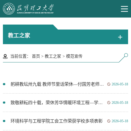
教工之家
当前位置：
首页
>
教工之家
>
模范宣传
躬耕教坛卅九载 教师节里话荣休—付国芳老师荣休仪式温情举行
2026-05-18
致敬耕耘四十载，荣休芳华情暖环境工程—学院为普红平老师举行荣退仪式
2026-05-18
环境科学与工程学院工会工作荣获学校多项表彰
2026-05-18